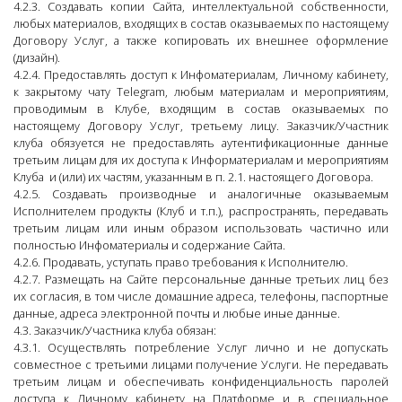
4.2.3. Создавать копии Сайта, интеллектуальной собственности,
любых материалов, входящих в состав оказываемых по настоящему
Договору Услуг, а также копировать их внешнее оформление
(дизайн).
4.2.4. Предоставлять доступ к Инфоматериалам, Личному кабинету,
к закрытому чату Telegram, любым материалам и мероприятиям,
проводимым в Клубе, входящим в состав оказываемых по
настоящему Договору Услуг, третьему лицу. Заказчик/Участник
клуба обязуется не предоставлять аутентификационные данные
третьим лицам для их доступа к Информатериалам и мероприятиям
Клуба и (или) их частям, указанным в п. 2.1. настоящего Договора.
4.2.5. Создавать производные и аналогичные оказываемым
Исполнителем продукты (Клуб и т.п.), распространять, передавать
третьим лицам или иным образом использовать частично или
полностью Инфоматериалы и содержание Сайта.
4.2.6. Продавать, уступать право требования к Исполнителю.
4.2.7. Размещать на Сайте персональные данные третьих лиц без
их согласия, в том числе домашние адреса, телефоны, паспортные
данные, адреса электронной почты и любые иные данные.
4.3. Заказчик/Участника клуба обязан:
4.3.1. Осуществлять потребление Услуг лично и не допускать
совместное с третьими лицами получение Услуги. Не передавать
третьим лицам и обеспечивать конфиденциальность паролей
доступа к Личному кабинету на Платформе и в специальное