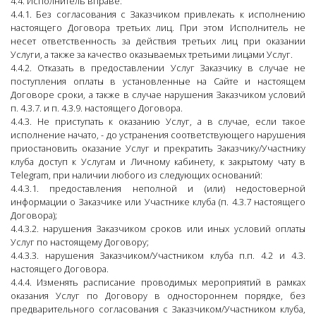
4.4. Исполнитель вправе:
4.4.1. Без согласования с Заказчиком привлекать к исполнению
настоящего Договора третьих лиц. При этом Исполнитель не
несет ответственность за действия третьих лиц при оказании
Услуги, а также за качество оказываемых третьими лицами Услуг.
4.4.2. Отказать в предоставлении Услуг Заказчику в случае не
поступления оплаты в установленные на Сайте и настоящем
Договоре сроки, а также в случае нарушения Заказчиком условий
п. 4.3.7. и п. 4.3.9. настоящего Договора.
4.4.3. Не приступать к оказанию Услуг, а в случае, если такое
исполнение начато, - до устранения соответствующего нарушения
приостановить оказание Услуг и прекратить Заказчику/Участнику
клуба доступ к Услугам и Личному кабинету, к закрытому чату в
Telegram, при наличии любого из следующих оснований:
4.4.3.1. предоставления неполной и (или) недостоверной
информации о Заказчике или Участнике клуба (п. 4.3.7 настоящего
Договора);
4.4.3.2. нарушения Заказчиком сроков или иных условий оплаты
Услуг по настоящему Договору;
4.4.3.3. нарушения Заказчиком/Участником клуба п.п. 4.2 и 4.3.
настоящего Договора.
4.4.4. Изменять расписание проводимых мероприятий в рамках
оказания Услуг по Договору в одностороннем порядке, без
предварительного согласования с Заказчиком/Участником клуба,