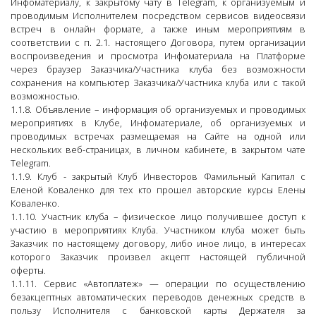
Инфоматериалу, к закрытому чату в Telegram, к организуемым и
проводимым Исполнителем посредством сервисов видеосвязи
встреч в онлайн формате, а также иным мероприятиям в
соответствии с п. 2.1. настоящего Договора, путем организации
воспроизведения и просмотра Инфоматериала на Платформе
через браузер Заказчика/Участника клуба без возможности
сохранения на компьютер Заказчика/Участника клуба или с такой
возможностью.
1.1.8. Объявление – информация об организуемых и проводимых
мероприятиях в Клубе, Инфоматериале, об организуемых и
проводимых встречах размещаемая на Сайте на одной или
нескольких веб-страницах, в личном кабинете, в закрытом чате
Telegram.
1.1.9. Клуб - закрытый Клуб Инвесторов Фамильный Капитал с
Еленой Коваленко для тех кто прошел авторские курсы Елены
Коваленко.
1.1.10. Участник клуба – физическое лицо получившее доступ к
участию в мероприятиях Клуба. Участником клуба может быть
Заказчик по настоящему договору, либо иное лицо, в интересах
которого Заказчик произвел акцепт настоящей публичной
оферты.
1.1.11. Сервис «Автоплатеж» — операции по осуществлению
безакцептных автоматических переводов денежных средств в
пользу Исполнителя с банковской карты Держателя за