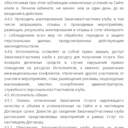
обеспечивая при этом публикацию измененных условий на Сайте
и/или в Личном кабинете, не менее чем за один день до их
введения в действие.
4.4.5. Проводить анкетирование Заказчика/Участника клуба, в том
числе запрашивать отзывы о проводимых мероприятиях,
размещать результаты анкетирования и отзывы в сети «Интернет»
с соблюдением всех мер по обработке, передаче и защите
персональных данных, предусмотренных действующим
законодательством.
4.4.6. Исполнитель оставляет за собой право закрыть доступ
Заказчика/Участника клуба к ресурсу для получения Услуги без
возврата денежных средств в случае нарушения правил
поведения на ресурсах Исполнителя, а именно: разжигание
межнациональных конфликтов, отвлечение других участников от
участия в мероприятиях, спам, размещение рекламы, нецензурные
высказывания, хамство, оскорбление администраторов,
служебного персонала или Участников клуба.
4.5. Исполнитель обязан:
4.5.1. Оказать оплаченные Заказчиком Услуги надлежащего
качества и объёма в установленные на Сайте и в настоящем
Договоре сроки. Довести до сведения Заказчика/Участника клуба
расписание представляемых мероприятий в рамках Услуг по
настоящему Договору.
4.5.2. Обеспечить Заказчику/Участнику клуба доступ ко всем