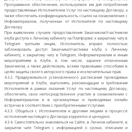
Программное обеспечение, используемое им для потребления
предоставляемых Исполнителем Услуг по настоящему Договору, а
также обеспечить конфиденциальность ссылок на ознакомление с
Инфоматериалом, полученных от Исполнителя по настоящему
Договору.
При выявлении случаев предоставления Заказчиком/Участником
клуба доступа к Личному кабинету на Платформе, к закрытому чату в
Telegram третьим лицам, Исполнитель вправе полностью
заблокировать доступ Заказчика/Участника клуба к Личному
кабинету, к закрытому чату в Telegram, Информатериалам и иным
мероприятиям в Клубе, в том числе, заранее оплаченным
Заказчиком, а также действовать всеми правовыми способами в
целях защиты своего авторского права и исключительных прав.
4.3.2. Придерживаться установленного расписания проводимых
мероприятий в Клубе, выполнять рекомендации и требования
Исполнителя в рамках оказания Услуг по настоящему Договору,
обеспечить свое непосредственное участие в ознакомлении с
Информатериалом и в организуемых и приводимых онлайн
встречах в соответствии с приобретенными Услугами.
4.3.3. Общаться с Исполнителем и другими лицами в процессе
исполнения настоящего Договора корректно и цензурно.
4.3.4. Самостоятельно знакомиться на Сайте, в Личном кабинете, в
закрытом чате Telegram с информацией о сроках, описании и