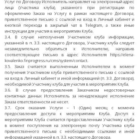
Услуг по Договору Исполнитель направляет на электронный адрес
лица (Участника клуба), указанного при регистрации по
оформлению Заказа на Услугу в рамках настоящего Договора,
приветственное письмо с ссылкой на вход в Личный кабинет и
кнопкой перехода в закрытый чат в Telegram, а также иные
инструкции для участия в мероприятиях Клуба.
3.4. В случае неполучения Участником клуба информации,
указанной в п. 3.3. настоящего Договора, Участнику клуба следует
незамедлительно обратиться к Исполнителю, направив
соответствующее письмо в адрес Исполнителя https://elena-
kovalenko.finprogress.ru/cms/system/contact.
3.5. Заказ считается выполненным Исполнителем в момент
получения Участником клуба приветственного письма с ссылкой
на вход в Личный кабинет и иной информацией (п. 3.3. Договора),
необходимой Участнику клуба для участия в мероприятиях Клуба.
3.6. В случае предоставления Заказчиком недостоверных
контактных данных Исполнитель за ненадлежащее исполнение
Заказа ответственности не несет.
3.7. Срок оказания Услуги – 1 (Один) месяц с момента
предоставления доступа к мероприятиям Клуба. Доступ к
мероприятиям Клуба считается предоставленным Участнику клуба
в момент поступления на электронную почту Участника клуба
приветственного письма с необходимыми ссылками и иной
информацией указанной в п. 3.3. настоящего Договора.