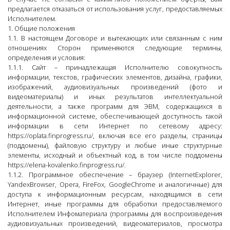
предлагается отказаться от использования услуг, предоставляемых
Исполнителем.
1. Общие положения
1.1. В настоящем Договоре и вытекающих или связанным с ним
отношениях Сторон применяются следующие термины,
определения и условия:
1.1.1. Сайт – принадлежащая Исполнителю совокупность
информации, текстов, графических элементов, дизайна, графики,
изображений, аудиовизуальных произведений (фото и
видеоматериалы) и иных результатов интеллектуальной
деятельности, а также программ для ЭВМ, содержащихся в
информационной системе, обеспечивающей доступность такой
информации в сети Интернет по сетевому адресу:
https://oplata.finprogress.ru/, включая все его разделы, страницы
(поддомены), файловую структуру и любые иные структурные
элементы, исходный и объектный код, в том числе поддомены
https://elena-kovalenko.finprogress.ru/.
1.1.2. Программное обеспечение – браузер (InternetExplorer,
YandexBrowser, Opera, FireFox, GoogleChrome и аналогичные) для
доступа к информационным ресурсам, находящимся в сети
Интернет, иные программы для обработки предоставляемого
Исполнителем Инфоматериала (программы для воспроизведения
аудиовизуальных произведений, видеоматериалов, просмотра