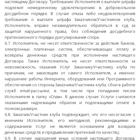
настоящему Договору. Требование Исполнителя о выплате штрафа
подлежит немедленному удовлетворению в добровольном
досудебном порядке. В случае отказа либо неудовлетворения
требования о выплате штрафа Заказчиком/Участником клуба,
Исполнитель вправе незамедлительно обратиться в суд за
защитой нарушенного права, без соблюдения досудебного
претензионного порядка урегулирования спора.
6.7. Исполнитель не несет ответственности за действия банков,
электронных платежных систем, обеспечивающих оплату и
возвраты денежных средств при исполнении настоящего
Договора. Также Исполнитель не несет ответственности за
невозможность оказания Услуг Заказчику/Участнику клуба по
причинам, не зависящим от самого Исполнителя, а именно:
нарушение работы Интернета, оборудования или Программного
обеспечения со стороны Заказчика/Участника клуба, сбои в работе
служб email-рассылки, в том числе при попадании писем
Исполнителя в папку «Спам». В данном случае Услуги считаются
оказанными надлежащим образом и подлежащими оплате в
полном размере.
6.8. Заказчик/Участник клуба подтверждает, что его несогласие с
мнением Исполнителя, его методикой, рекомендациями и
содержанием Услуг не является основанием для возврата
денежных средств и предъявления претензий по качеству.
6.9. В случае нарушения иных условий настоящего Договора,