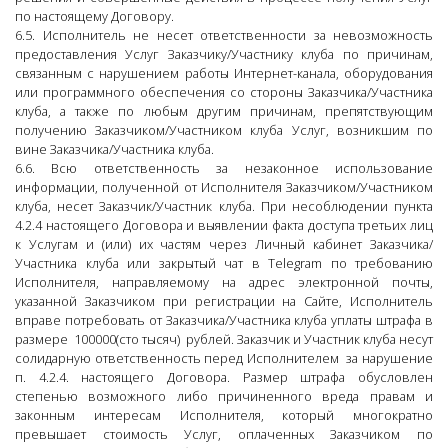
по настоящему Договору.
6.5. Исполнитель не несет ответственности за невозможность
предоставления Услуг Заказчику/Участнику клуба по причинам,
связанным с нарушением работы Интернет-канала, оборудования
или программного обеспечения со стороны Заказчика/Участника
клуба, а также по любым другим причинам, препятствующим
получению Заказчиком/Участником клуба Услуг, возникшим по
вине Заказчика/Участника клуба.
6.6. Всю ответственность за незаконное использование
информации, полученной от Исполнителя Заказчиком/Участником
клуба, несет Заказчик/Участник клуба. При несоблюдении пункта
4.2.4 настоящего Договора и выявлении факта доступа третьих лиц
к Услугам и (или) их частям через Личный кабинет Заказчика/
Участника клуба или закрытый чат в Telegram по требованию
Исполнителя, направляемому на адрес электронной почты,
указанной Заказчиком при регистрации на Сайте, Исполнитель
вправе потребовать от Заказчика/Участника клуба уплаты штрафа в
размере 100000(сто тысяч) рублей. Заказчик и Участник клуба несут
солидарную ответственность перед Исполнителем за нарушение
п. 4.2.4. настоящего Договора. Размер штрафа обусловлен
степенью возможного либо причиненного вреда правам и
законным интересам Исполнителя, который многократно
превышает стоимость Услуг, оплаченных Заказчиком по