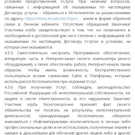
условиях предоставления Услуги. При наличии вопросов,
связанных с информацией об оказываемых по настоящему
Договору услугах – обратиться к Исполнителю за разъяснениями
по адресу
https://elena-kovalenko.finpro...
и/или в форме обратной
связи в Личном кабинете. Отсутствие обращений Заказчика/
Участника клуба свидетельствует о том, что он ознакомлен в
необходимой и достаточной для него степени с информацией об
оказываемых по настоящему Договору Услугах и условиях, на
которых они оказываются.
4.3.5. Самостоятельно настроить Программное обеспечение,
аппаратную часть и Интернет-канал своего компьютера (иного
оборудования), а также обеспечить работу Интернет-канала таким
образом, чтобы иметь возможность беспрепятственно
пользоваться всеми сервисами Сайта и Платформы, которые
используются Исполнителем при оказании Услуг.
4.3.6. При получении Услуг, соблюдать законодательство
Российской Федерации об интеллектуальной собственности, её
защите и нести ответственность за его нарушение. Заказчик/
Участник клуба безоговорочно признаёт факт своего
обязательства не посягать на результаты интеллектуальной
деятельности, принадлежащие Исполнителю, обязуется
знакомиться с Инфоматериалами исключительно в личных либо
профессиональных целях и не использовать полученные знания и
навыки в дальнейшем для обучения других людей либо в других