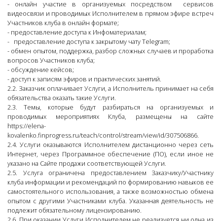
- онлайн участие в организуемых посредством сервисов
видеосвязи и проводимых Исполнителем в прямом эфире встреч
Участников клуба в онлайн формате;
- предоставление доступа к Инфоматериалам;
- предоставление доступа к закрытому чату Telegram;
- обмен опытом, поддержка, разбор сложных случаев и проработка
вопросов Участников клуба;
- обсуждение кейсов;
- доступ к записям эфиров и практических занятий.
2.2. Заказчик оплачивает Услуги, а Исполнитель принимает на себя
обязательства оказать такие Услуги.
2.3. Темы, которые будут разбираться на организуемых и
проводимых мероприятиях Клуба, размещены на сайте
https://elena-
kovalenko.finprogress.ru/teach/control/stream/view/id/307506866.
2.4. Услуги оказываются Исполнителем дистанционно через сеть
Интернет, через Программное обеспечение (ПО), если иное не
указано на Сайте продажи соответствующей Услуги.
2.5. Услуга ограничена предоставлением Заказчику/Участнику
клуба информации и рекомендаций по формированию навыков ее
самостоятельного использования, а также возможностью обмена
опытом с другими Участниками клуба. Указанная деятельность не
подлежит обязательному лицензированию.
2.6. При оказании Услуги Исполнителем не реализуется ни одна из