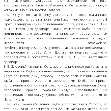
3.8. настоящего Договора, вне зависимости от того,
воспользовался ли Заказчик/Участник клуба таковым доступом, и
когда именно он им воспользовался.
3.12. Услуги по настоящему Договору считаются оказанными
надлежащего качества и принятыми Заказчиком, если в течение 3
(Трех) календарных дней по истечению срока, указанного в п. 3.7 и
п. 3.8. настоящего Договора, Заказчик/Участник клуба не заявил
мотивированного возражения на качество и объем оказанных
Услуг путем отправки письменного заявления в адрес
Исполнителя https://elena-
kovalenko.finprogress.ru/cms/system/contact. Заказчик подтверждает,
что качество и объём Услуг Доступа не подлежат оценке и
определяются в соответствии с п.п. 3.7., 3.8., 3.11. настоящего
Договора.
3.13. Заказчик/Участник клуба самостоятельно несет риск участия в
мероприятиях Клуба и, соответственно, риск принятия исполнения
Услуг по настоящему Договору. В случае если Заказчик/Участник
клуба не принял участие в мероприятиях Клуба (не принял
исполнение либо принял его частично), возврат стоимости Услуг,
продление сроков оказания Услуг Исполнителем не
производится, поскольку данные обстоятельства не зависят от
Исполнителя.
3.14. Если Заказчик/Участник клуба воспользовался Услугой, то
есть, принял от Исполнителя полное или частичное исполнение