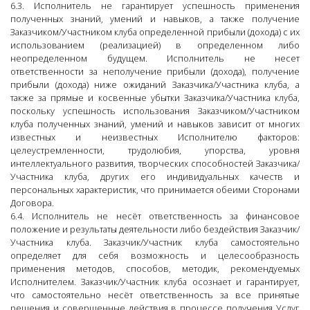
6.3. Исполнитель не гарантирует успешность применения
полученных знаний, умений и навыков, а также получение
Заказчиком/Участником клуба определенной прибыли (дохода) с их
использованием (реализацией) в определенном либо
неопределенном будущем. Исполнитель не несет
ответственности за неполучение прибыли (дохода), получение
прибыли (дохода) ниже ожиданий Заказчика/Участника клуба, а
также за прямые и косвенные убытки Заказчика/Участника клуба,
поскольку успешность использования Заказчиком/Участником
клуба полученных знаний, умений и навыков зависит от многих
известных и неизвестных Исполнителю факторов:
целеустремленности, трудолюбия, упорства, уровня
интеллектуального развития, творческих способностей Заказчика/
Участника клуба, других его индивидуальных качеств и
персональных характеристик, что принимается обеими Сторонами
Договора.
6.4. Исполнитель не несёт ответственность за финансовое
положение и результаты деятельности либо бездействия Заказчик/
Участника клуба. Заказчик/Участник клуба самостоятельно
определяет для себя возможность и целесообразность
применения методов, способов, методик, рекомендуемых
Исполнителем. Заказчик/Участник клуба осознает и гарантирует,
что самостоятельно несёт ответственность за все принятые
решения и совершенные действия в процессе получения Услуг